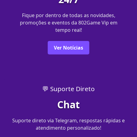
Fique por dentro de todas as novidades,
promoções e eventos da 802Game Vip em
tempo real!
Ver Notícias
💬 Suporte Direto
Chat
Suporte direto via Telegram, respostas rápidas e
atendimento personalizado!