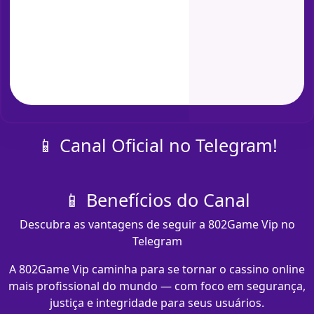
📱 Canal Oficial no Telegram!
📱 Benefícios do Canal
Descubra as vantagens de seguir a 802Game Vip no
Telegram
A 802Game Vip caminha para se tornar o cassino online
mais profissional do mundo — com foco em segurança,
justiça e integridade para seus usuários.