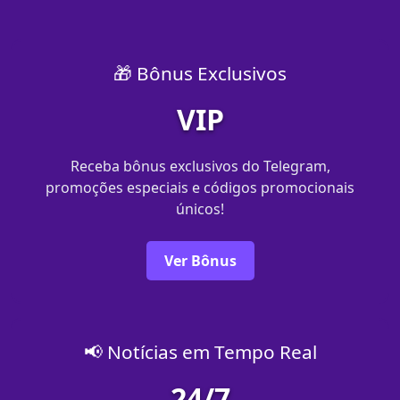
🎁 Bônus Exclusivos
VIP
Receba bônus exclusivos do Telegram,
promoções especiais e códigos promocionais
únicos!
Ver Bônus
📢 Notícias em Tempo Real
24/7