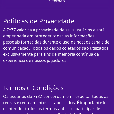
Sitemap
Políticas de Privacidade
A 7YZZ valoriza a privacidade de seus usuários e está
empenhada em proteger todas as informações
pessoais fornecidas durante o uso de nossos canais de
comunicação. Todos os dados coletados são utilizados
exclusivamente para fins de melhoria contínua da
experiência de nossos jogadores.
Termos e Condições
Os usuários da 7YZZ concordam em respeitar todas as
regras e regulamentos estabelecidos. É importante ler
e entender todos os termos antes de participar de