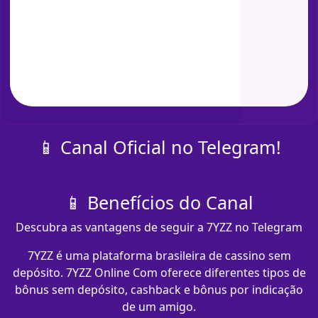
📱 Canal Oficial no Telegram!
📱 Benefícios do Canal
Descubra as vantagens de seguir a 7YZZ no Telegram
7YZZ é uma plataforma brasileira de cassino sem
depósito. 7YZZ Online Com oferece diferentes tipos de
bônus sem depósito, cashback e bônus por indicação
de um amigo.