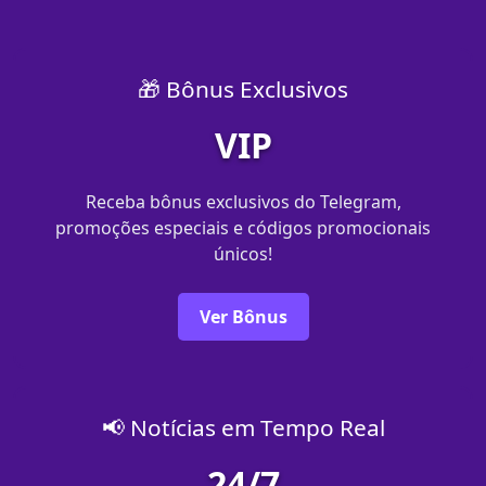
🎁 Bônus Exclusivos
VIP
Receba bônus exclusivos do Telegram,
promoções especiais e códigos promocionais
únicos!
Ver Bônus
📢 Notícias em Tempo Real
24/7