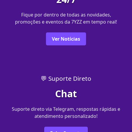
Fique por dentro de todas as novidades,
promoções e eventos da 7YZZ em tempo real!
Ver Notícias
💬 Suporte Direto
Chat
Suporte direto via Telegram, respostas rápidas e
atendimento personalizado!