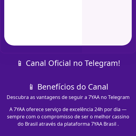
📱 Canal Oficial no Telegram!
📱 Benefícios do Canal
Descubra as vantagens de seguir a 7YAA no Telegram
A 7YAA oferece serviço de excelência 24h por dia —
sempre com o compromisso de ser o melhor cassino
do Brasil através da plataforma 7YAA Brasil .