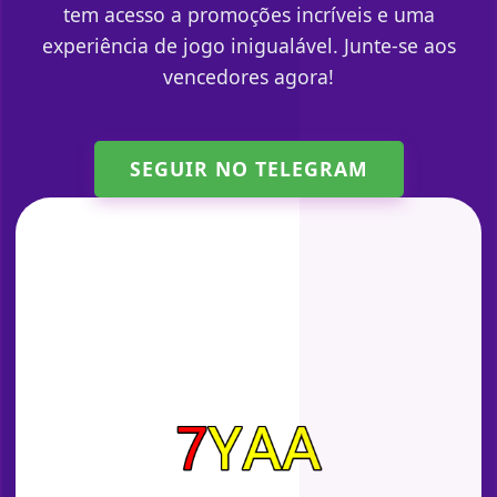
tem acesso a promoções incríveis e uma
experiência de jogo inigualável. Junte-se aos
vencedores agora!
SEGUIR NO TELEGRAM