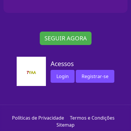
SEGUIR AGORA
Acessos
Login
Registrar-se
Políticas de Privacidade
Termos e Condições
Sitemap