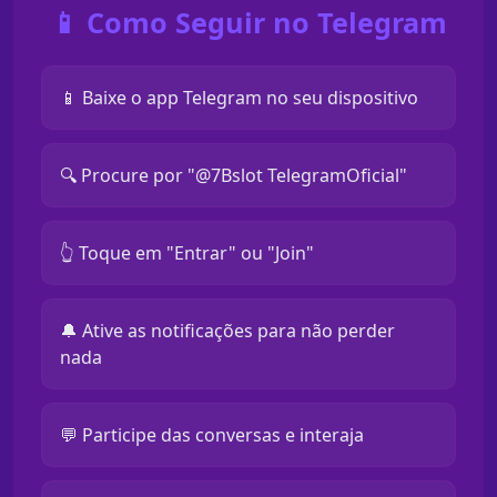
📱 Como Seguir no Telegram
📱 Baixe o app Telegram no seu dispositivo
🔍 Procure por "@7Bslot TelegramOficial"
👆 Toque em "Entrar" ou "Join"
🔔 Ative as notificações para não perder
nada
💬 Participe das conversas e interaja