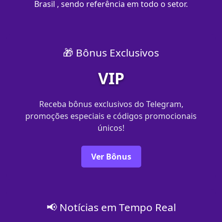
Brasil , sendo referência em todo o setor.
🎁 Bônus Exclusivos
VIP
Receba bônus exclusivos do Telegram,
promoções especiais e códigos promocionais
únicos!
Ver Bônus
📢 Notícias em Tempo Real