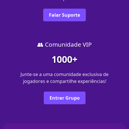
Falar Suporte
👥 Comunidade VIP
1000+
Junte-se a uma comunidade exclusiva de
jogadores e compartilhe experiências!
Entrar Grupo