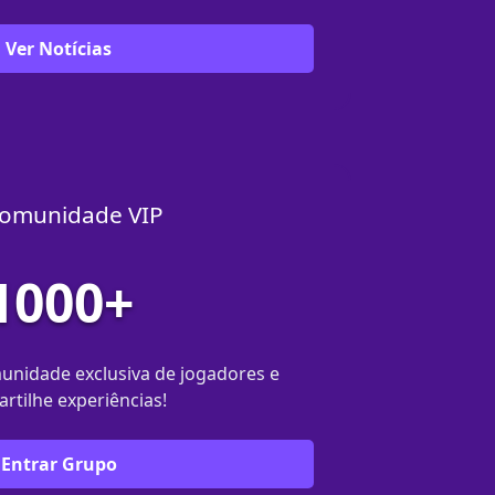
Ver Notícias
Comunidade VIP
1000+
unidade exclusiva de jogadores e
rtilhe experiências!
Entrar Grupo