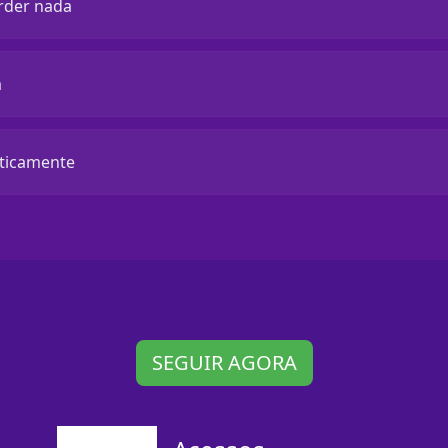
erder nada
a
aticamente
SEGUIR AGORA