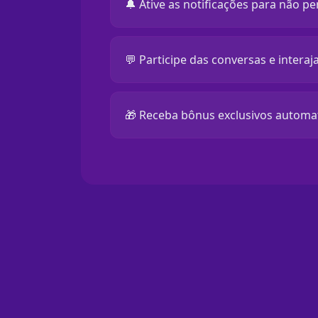
🔔 Ative as notificações para não p
💬 Participe das conversas e interaj
🎁 Receba bônus exclusivos autom