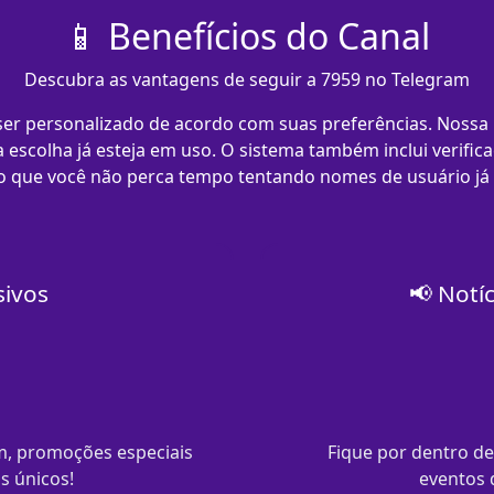
📱 Benefícios do Canal
Descubra as vantagens de seguir a 7959 no Telegram
ser personalizado de acordo com suas preferências. Nossa
escolha já esteja em uso. O sistema também inclui verific
o que você não perca tempo tentando nomes de usuário já
sivos
📢 Notí
m, promoções especiais
Fique por dentro d
s únicos!
eventos 