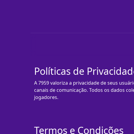
Políticas de Privacida
A 7959 valoriza a privacidade de seus usuá
canais de comunicação. Todos os dados cole
jogadores.
Termos e Condições