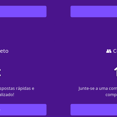
reto
👥 
t
espostas rápidas e
Junte-se a uma com
lizado!
compa
e