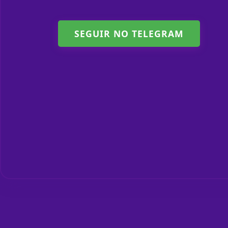
SEGUIR NO TELEGRAM