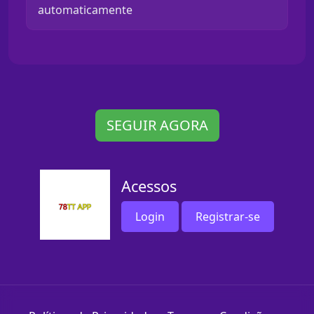
automaticamente
SEGUIR AGORA
Acessos
Login
Registrar-se