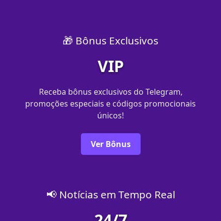
🎁 Bônus Exclusivos
VIP
Receba bônus exclusivos do Telegram,
promoções especiais e códigos promocionais
únicos!
Ver Bônus
📢 Notícias em Tempo Real
24/7