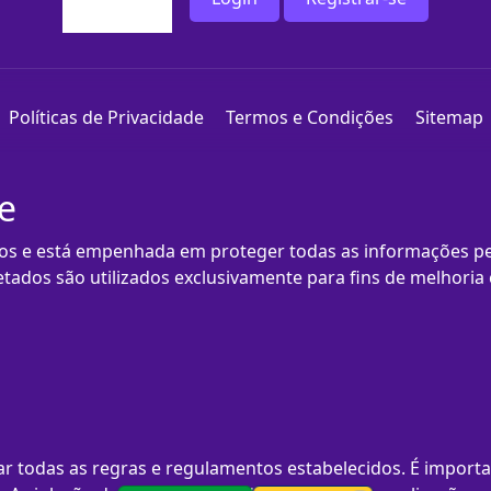
Políticas de Privacidade
Termos e Condições
Sitemap
de
rios e está empenhada em proteger todas as informações p
tados são utilizados exclusivamente para fins de melhoria
 todas as regras e regulamentos estabelecidos. É importa