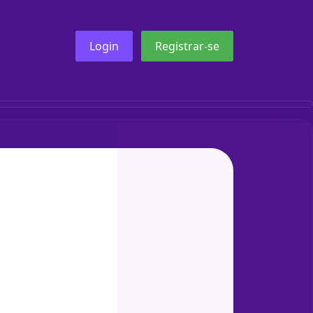
Login
Registrar-se