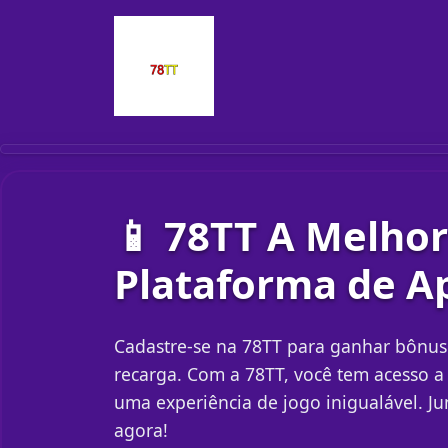
📱 78TT A Melhor
Plataforma de A
Cadastre-se na 78TT para ganhar bônus
recarga. Com a 78TT, você tem acesso a
uma experiência de jogo inigualável. J
agora!