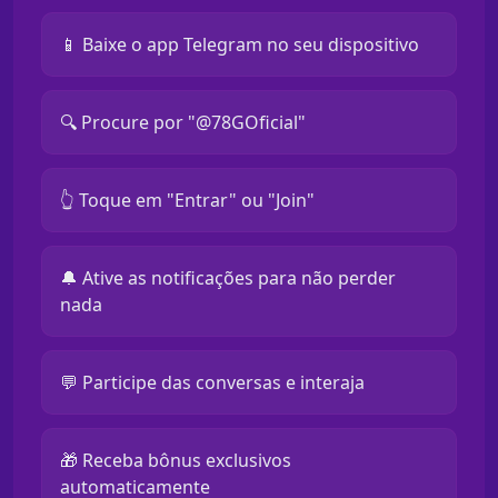
📱 Baixe o app Telegram no seu dispositivo
🔍 Procure por "@78GOficial"
👆 Toque em "Entrar" ou "Join"
🔔 Ative as notificações para não perder
nada
💬 Participe das conversas e interaja
🎁 Receba bônus exclusivos
automaticamente