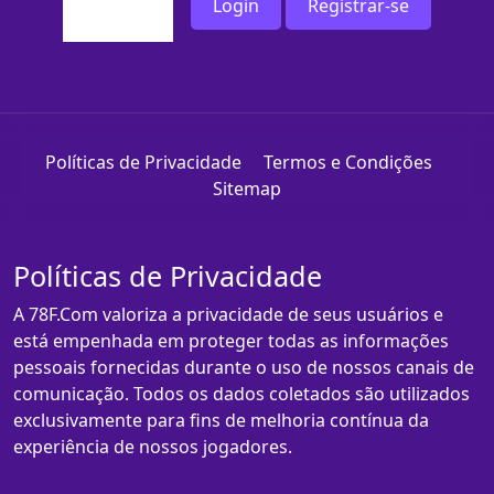
Login
Registrar-se
Políticas de Privacidade
Termos e Condições
Sitemap
Políticas de Privacidade
A 78F.Com valoriza a privacidade de seus usuários e
está empenhada em proteger todas as informações
pessoais fornecidas durante o uso de nossos canais de
comunicação. Todos os dados coletados são utilizados
exclusivamente para fins de melhoria contínua da
experiência de nossos jogadores.