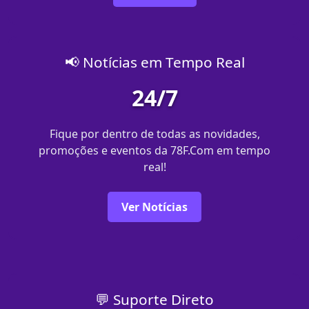
📢 Notícias em Tempo Real
24/7
Fique por dentro de todas as novidades,
promoções e eventos da 78F.Com em tempo
real!
Ver Notícias
💬 Suporte Direto