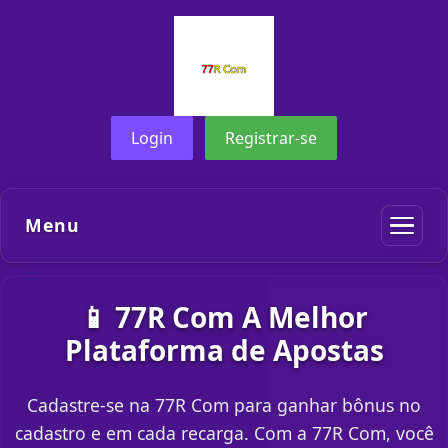
Login
Registrar-se
Menu
📱 77R Com A Melhor
Plataforma de Apostas
Cadastre-se na 77R Com para ganhar bônus no
cadastro e em cada recarga. Com a 77R Com, você