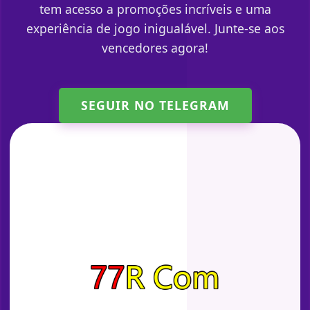
tem acesso a promoções incríveis e uma
experiência de jogo inigualável. Junte-se aos
vencedores agora!
SEGUIR NO TELEGRAM