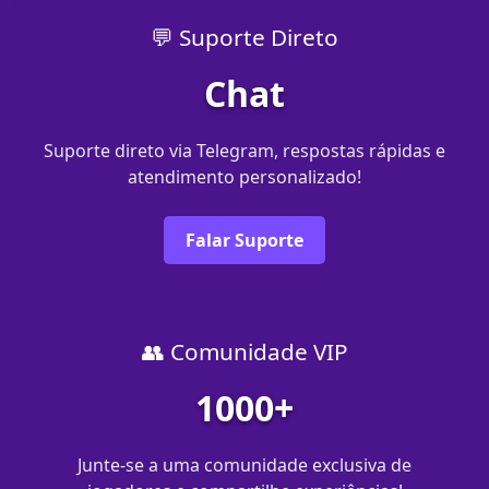
💬 Suporte Direto
Chat
Suporte direto via Telegram, respostas rápidas e
atendimento personalizado!
Falar Suporte
👥 Comunidade VIP
1000+
Junte-se a uma comunidade exclusiva de