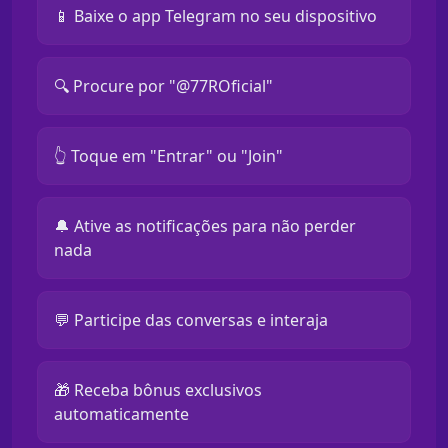
📱 Baixe o app Telegram no seu dispositivo
🔍 Procure por "@77ROficial"
👆 Toque em "Entrar" ou "Join"
🔔 Ative as notificações para não perder
nada
💬 Participe das conversas e interaja
🎁 Receba bônus exclusivos
automaticamente