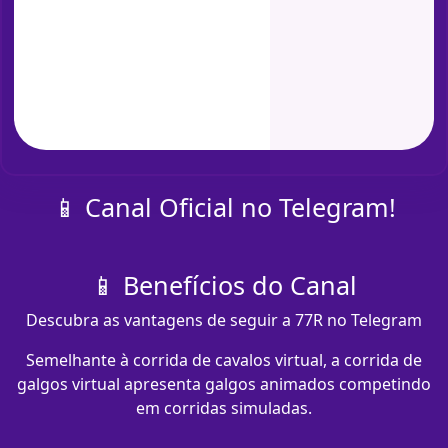
📱 Canal Oficial no Telegram!
📱 Benefícios do Canal
Descubra as vantagens de seguir a 77R no Telegram
Semelhante à corrida de cavalos virtual, a corrida de
galgos virtual apresenta galgos animados competindo
em corridas simuladas.