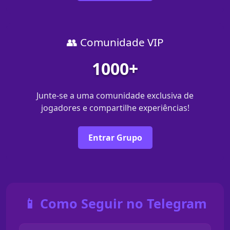
👥 Comunidade VIP
1000+
Junte-se a uma comunidade exclusiva de
jogadores e compartilhe experiências!
Entrar Grupo
📱 Como Seguir no Telegram