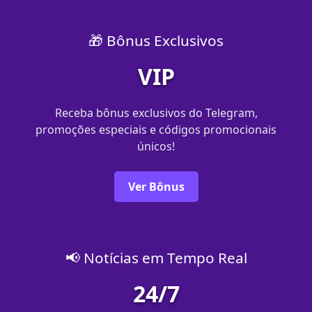
🎁 Bônus Exclusivos
VIP
Receba bônus exclusivos do Telegram,
promoções especiais e códigos promocionais
únicos!
Ver Bônus
📢 Notícias em Tempo Real
24/7