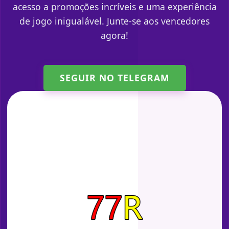
acesso a promoções incríveis e uma experiência
de jogo inigualável. Junte-se aos vencedores
agora!
SEGUIR NO TELEGRAM