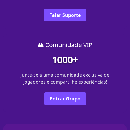
Falar Suporte
👥 Comunidade VIP
1000+
Junte-se a uma comunidade exclusiva de
jogadores e compartilhe experiências!
Entrar Grupo