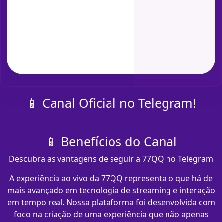
📱 Canal Oficial no Telegram!
📱 Benefícios do Canal
Descubra as vantagens de seguir a 77QQ no Telegram
A experiência ao vivo da 77QQ representa o que há de
mais avançado em tecnologia de streaming e interação
em tempo real. Nossa plataforma foi desenvolvida com
foco na criação de uma experiência que não apenas