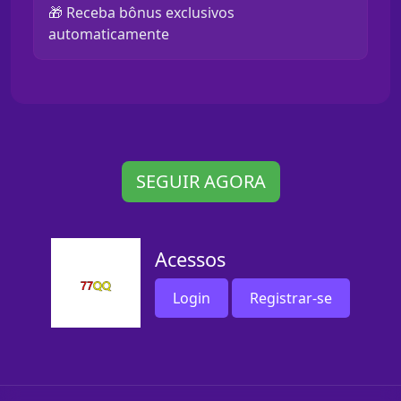
🎁 Receba bônus exclusivos
automaticamente
SEGUIR AGORA
Acessos
Login
Registrar-se