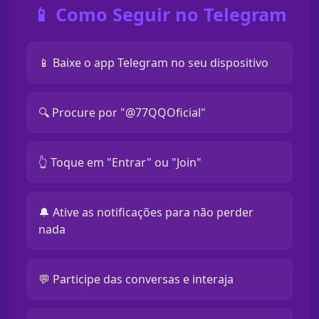
📱 Como Seguir no Telegram
📱 Baixe o app Telegram no seu dispositivo
🔍 Procure por "@77QQOficial"
👆 Toque em "Entrar" ou "Join"
🔔 Ative as notificações para não perder
nada
💬 Participe das conversas e interaja