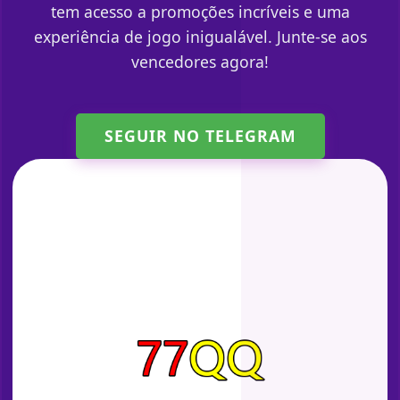
tem acesso a promoções incríveis e uma
experiência de jogo inigualável. Junte-se aos
vencedores agora!
SEGUIR NO TELEGRAM