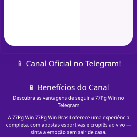
📱 Canal Oficial no Telegram!
📱 Benefícios do Canal
Descubra as vantagens de seguir a 77Pg Win no
Telegram
A 77Pg Win 77Pg Win Brasil oferece uma experiência
completa, com apostas esportivas e crupiês ao vivo —
sinta a emoção sem sair de casa.