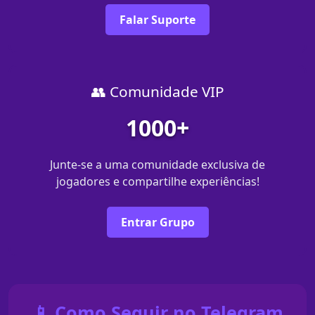
Falar Suporte
👥 Comunidade VIP
1000+
Junte-se a uma comunidade exclusiva de
jogadores e compartilhe experiências!
Entrar Grupo
📱 Como Seguir no Telegram