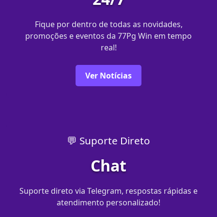
Fique por dentro de todas as novidades,
promoções e eventos da 77Pg Win em tempo
real!
Ver Notícias
💬 Suporte Direto
Chat
Suporte direto via Telegram, respostas rápidas e
atendimento personalizado!