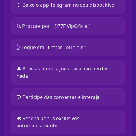
📱 Baixe o app Telegram no seu dispositivo
🔍 Procure por "@77F VipOficial"
👆 Toque em "Entrar" ou "Join"
🔔 Ative as notificações para não perder
nada
💬 Participe das conversas e interaja
🎁 Receba bônus exclusivos
automaticamente