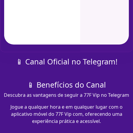
📱 Canal Oficial no Telegram!
📱 Benefícios do Canal
Descubra as vantagens de seguir a 77F Vip no Telegram
Jogue a qualquer hora e em qualquer lugar com o
aplicativo móvel do 77F Vip com​, oferecendo uma
experiência prática e acessível.