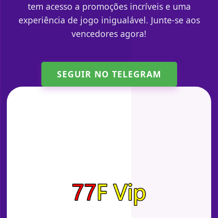
tem acesso a promoções incríveis e uma
experiência de jogo inigualável. Junte-se aos
vencedores agora!
SEGUIR NO TELEGRAM