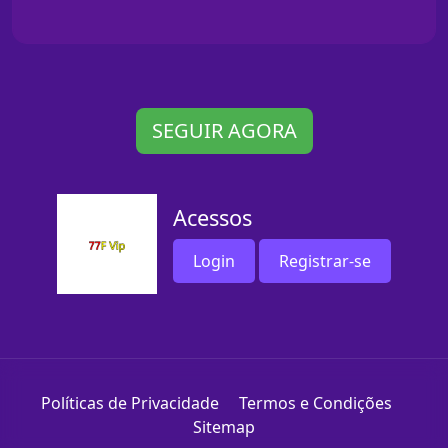
SEGUIR AGORA
Acessos
Login
Registrar-se
Políticas de Privacidade
Termos e Condições
Sitemap