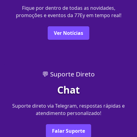
Fique por dentro de todas as novidades,
promoções e eventos da 77Ey em tempo real!
Ver Notícias
💬 Suporte Direto
Chat
Suporte direto via Telegram, respostas rápidas e
atendimento personalizado!
Falar Suporte