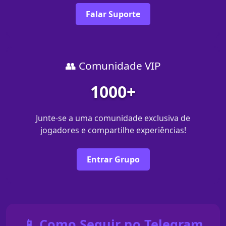
Falar Suporte
👥 Comunidade VIP
1000+
Junte-se a uma comunidade exclusiva de
jogadores e compartilhe experiências!
Entrar Grupo
📱 Como Seguir no Telegram