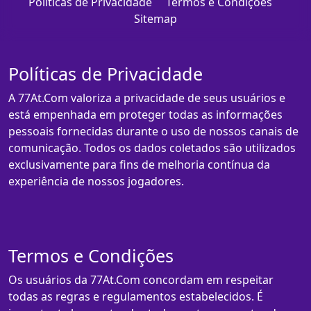
Políticas de Privacidade
Termos e Condições
Sitemap
Políticas de Privacidade
A 77At.Com valoriza a privacidade de seus usuários e
está empenhada em proteger todas as informações
pessoais fornecidas durante o uso de nossos canais de
comunicação. Todos os dados coletados são utilizados
exclusivamente para fins de melhoria contínua da
experiência de nossos jogadores.
Termos e Condições
Os usuários da 77At.Com concordam em respeitar
todas as regras e regulamentos estabelecidos. É