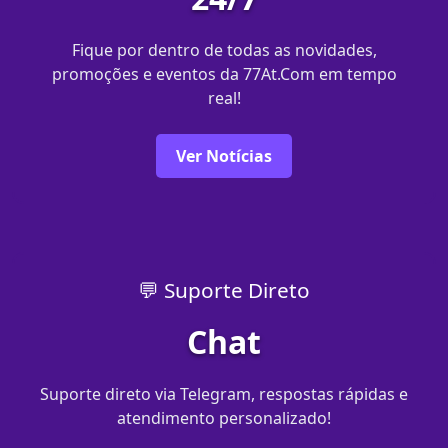
Fique por dentro de todas as novidades,
promoções e eventos da 77At.Com em tempo
real!
Ver Notícias
💬 Suporte Direto
Chat
Suporte direto via Telegram, respostas rápidas e
atendimento personalizado!