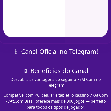
📱 Canal Oficial no Telegram!
📱 Benefícios do Canal
Descubra as vantagens de seguir a 77At.Com no
Telegram
Compatível com PC, celular e tablet, o cassino 77At.Com
77At.Com Brasil oferece mais de 300 jogos — perfeito
para todos os tipos de jogador.