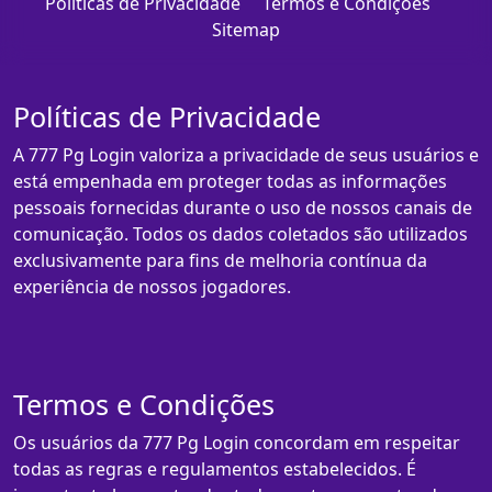
Políticas de Privacidade
Termos e Condições
Sitemap
Políticas de Privacidade
A 777 Pg Login valoriza a privacidade de seus usuários e
está empenhada em proteger todas as informações
pessoais fornecidas durante o uso de nossos canais de
comunicação. Todos os dados coletados são utilizados
exclusivamente para fins de melhoria contínua da
experiência de nossos jogadores.
Termos e Condições
Os usuários da 777 Pg Login concordam em respeitar
todas as regras e regulamentos estabelecidos. É