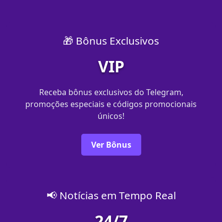
🎁 Bônus Exclusivos
VIP
Receba bônus exclusivos do Telegram,
promoções especiais e códigos promocionais
únicos!
Ver Bônus
📢 Notícias em Tempo Real
24/7