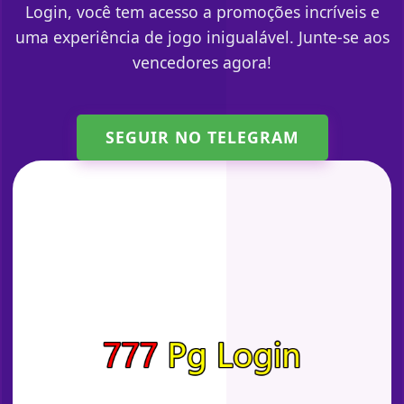
Login, você tem acesso a promoções incríveis e
uma experiência de jogo inigualável. Junte-se aos
vencedores agora!
SEGUIR NO TELEGRAM