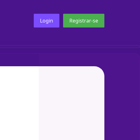
Login
Registrar-se