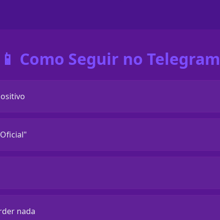
📱 Como Seguir no Telegram
ositivo
ficial"
erder nada