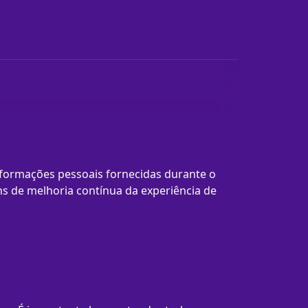
nformações pessoais fornecidas durante o
ns de melhoria contínua da experiência de