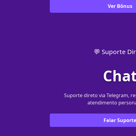
Ver Bônus
💬 Suporte Di
Cha
Suporte direto via Telegram, r
atendimento persona
Falar Suport