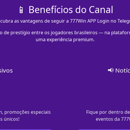
📱 Benefícios do Canal
cubra as vantagens de seguir a 777Win APP Login no Tele
 de prestígio entre os jogadores brasileiros — na platafor
uma experiência premium.
sivos
📢 Notí
m, promoções especiais
Fique por dentro d
s únicos!
eventos da 777