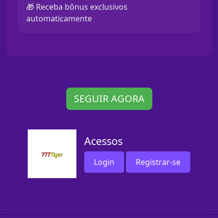
🎁 Receba bônus exclusivos
automaticamente
SEGUIR AGORA
Acessos
Login
Registrar-se