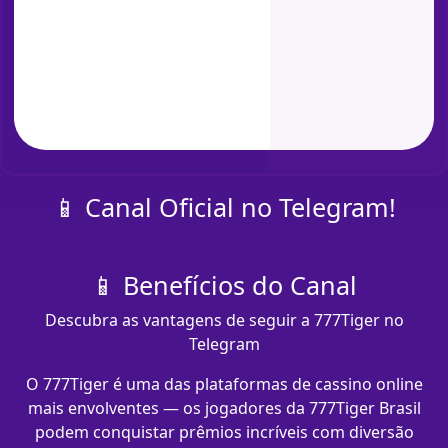
📱 Canal Oficial no Telegram!
📱 Benefícios do Canal
Descubra as vantagens de seguir a 777Tiger no
Telegram
O 777Tiger é uma das plataformas de cassino online
mais envolventes — os jogadores da 777Tiger Brasil
podem conquistar prêmios incríveis com diversão