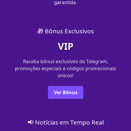
garantida.
🎁 Bônus Exclusivos
VIP
Receba bônus exclusivos do Telegram,
promoções especiais e códigos promocionais
únicos!
Ver Bônus
📢 Notícias em Tempo Real