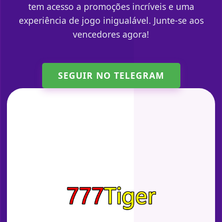
tem acesso a promoções incríveis e uma
experiência de jogo inigualável. Junte-se aos
vencedores agora!
SEGUIR NO TELEGRAM