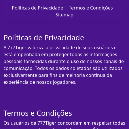
Políticas de Privacidade
Termos e Condições
Sitemap
Políticas de Privacidade
A 777Tiger valoriza a privacidade de seus usuários e
está empenhada em proteger todas as informações
pessoais fornecidas durante o uso de nossos canais de
comunicação. Todos os dados coletados são utilizados
exclusivamente para fins de melhoria contínua da
experiência de nossos jogadores.
Termos e Condições
Os usuários da 777Tiger concordam em respeitar todas