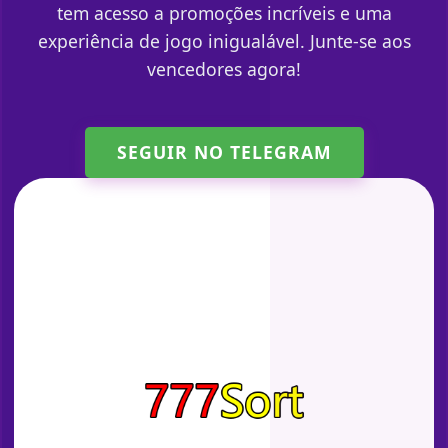
tem acesso a promoções incríveis e uma
experiência de jogo inigualável. Junte-se aos
vencedores agora!
SEGUIR NO TELEGRAM