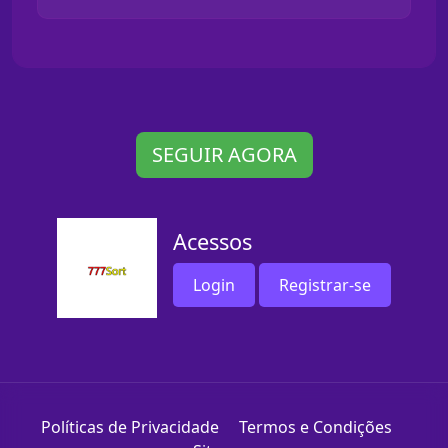
SEGUIR AGORA
Acessos
Login
Registrar-se
Políticas de Privacidade
Termos e Condições