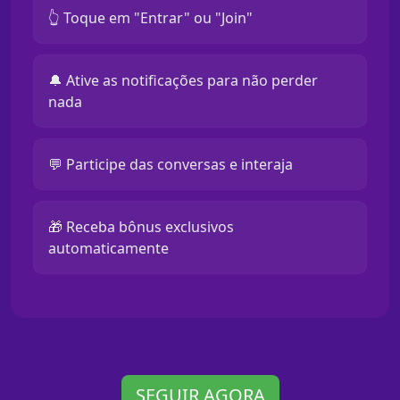
👆 Toque em "Entrar" ou "Join"
🔔 Ative as notificações para não perder
nada
💬 Participe das conversas e interaja
🎁 Receba bônus exclusivos
automaticamente
SEGUIR AGORA