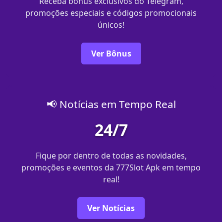
Receba bônus exclusivos do Telegram,
promoções especiais e códigos promocionais
únicos!
Ver Bônus
📢 Notícias em Tempo Real
24/7
Fique por dentro de todas as novidades,
promoções e eventos da 777Slot Apk em tempo
real!
Ver Notícias