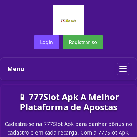
Login
Registrar-se
Menu
📱 777Slot Apk A Melhor
Plataforma de Apostas
Cadastre-se na 777Slot Apk para ganhar bônus no
cadastro e em cada recarga. Com a 777Slot Apk,