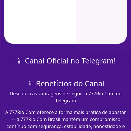
📱 Canal Oficial no Telegram!
📱 Benefícios do Canal
Descubra as vantagens de seguir a 777Rio Com no
Telegram
A 777Rio Com oferece a forma mais prática de apostar
— a 777Rio Com Brasil mantém um compromisso
contínuo com segurança, estabilidade, honestidade e