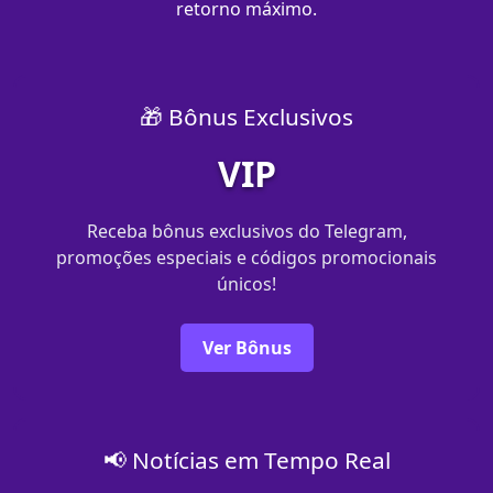
retorno máximo.
🎁 Bônus Exclusivos
VIP
Receba bônus exclusivos do Telegram,
promoções especiais e códigos promocionais
únicos!
Ver Bônus
📢 Notícias em Tempo Real