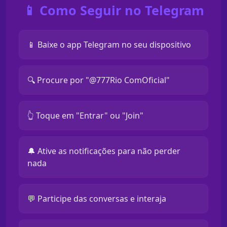
📱 Como Seguir no Telegram
📱 Baixe o app Telegram no seu dispositivo
🔍 Procure por "@777Rio ComOficial"
👆 Toque em "Entrar" ou "Join"
🔔 Ative as notificações para não perder
nada
💬 Participe das conversas e interaja