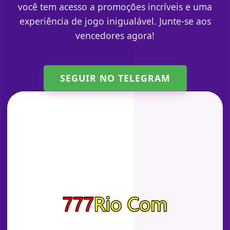
você tem acesso a promoções incríveis e uma
experiência de jogo inigualável. Junte-se aos
vencedores agora!
SEGUIR NO TELEGRAM