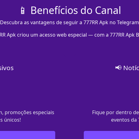
📱 Benefícios do Canal
Descubra as vantagens de seguir a 777RR Apk no Telegram
7RR Apk criou um acesso web especial — com a 777RR Apk Bra
sivos
📢 Notí
m, promoções especiais
Fique por dentro d
s únicos!
eventos da 