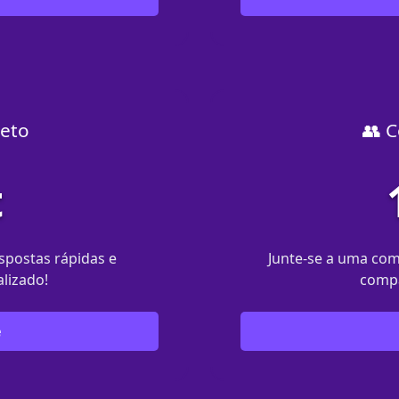
reto
👥 
t
espostas rápidas e
Junte-se a uma com
lizado!
compa
e