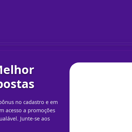
Melhor
postas
bônus no cadastro e em
em acesso a promoções
ualável. Junte-se aos