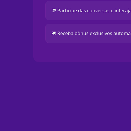
💬 Participe das conversas e interaj
🎁 Receba bônus exclusivos autom