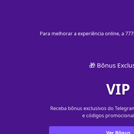
Para melhorar a experiência online, a 77
🎁 Bônus Exclu
VIP
Receba bônus exclusivos do Telegra
e códigos promocionai
Ver Bônus