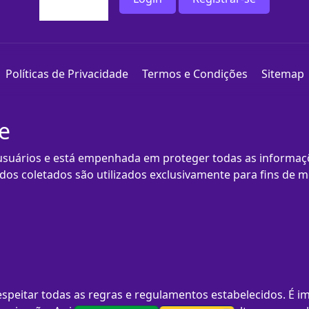
Políticas de Privacidade
Termos e Condições
Sitemap
de
 usuários e está empenhada em proteger todas as informaç
os coletados são utilizados exclusivamente para fins de m
peitar todas as regras e regulamentos estabelecidos. É im