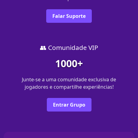
Falar Suporte
👥 Comunidade VIP
1000+
Junte-se a uma comunidade exclusiva de
jogadores e compartilhe experiências!
Entrar Grupo