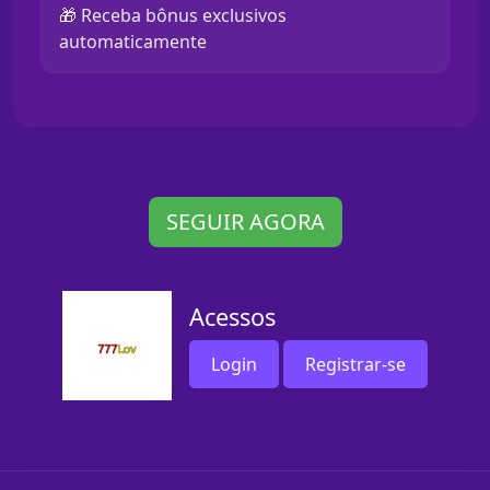
🎁 Receba bônus exclusivos
automaticamente
SEGUIR AGORA
Acessos
Login
Registrar-se