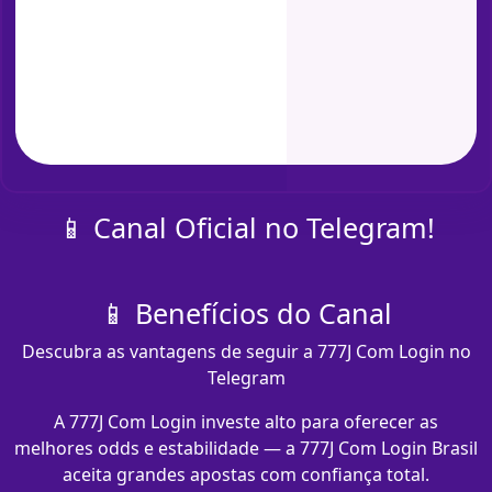
📱 Canal Oficial no Telegram!
📱 Benefícios do Canal
Descubra as vantagens de seguir a 777J Com Login no
Telegram
A 777J Com Login investe alto para oferecer as
melhores odds e estabilidade — a 777J Com Login Brasil
aceita grandes apostas com confiança total.