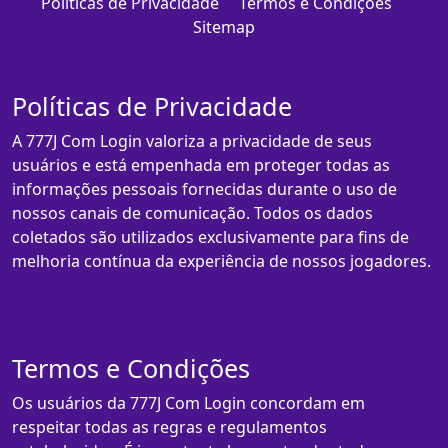
Políticas de Privacidade
Termos e Condições
Sitemap
Políticas de Privacidade
A 777J Com Login valoriza a privacidade de seus
usuários e está empenhada em proteger todas as
informações pessoais fornecidas durante o uso de
nossos canais de comunicação. Todos os dados
coletados são utilizados exclusivamente para fins de
melhoria contínua da experiência de nossos jogadores.
Termos e Condições
Os usuários da 777J Com Login concordam em
respeitar todas as regras e regulamentos