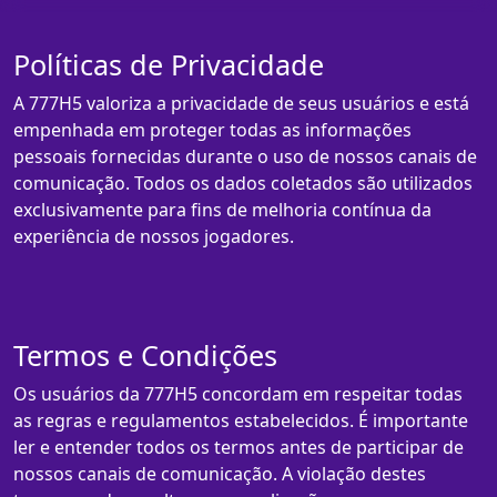
Políticas de Privacidade
A 777H5 valoriza a privacidade de seus usuários e está
empenhada em proteger todas as informações
pessoais fornecidas durante o uso de nossos canais de
comunicação. Todos os dados coletados são utilizados
exclusivamente para fins de melhoria contínua da
experiência de nossos jogadores.
Termos e Condições
Os usuários da 777H5 concordam em respeitar todas
as regras e regulamentos estabelecidos. É importante
ler e entender todos os termos antes de participar de
nossos canais de comunicação. A violação destes