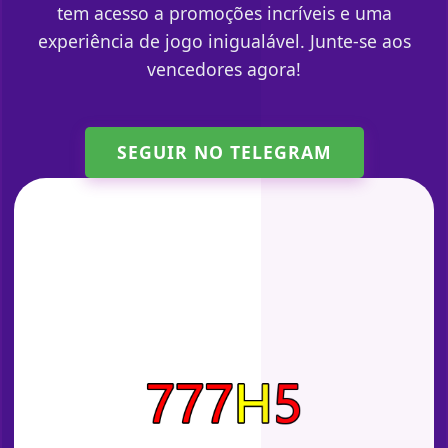
tem acesso a promoções incríveis e uma
experiência de jogo inigualável. Junte-se aos
vencedores agora!
SEGUIR NO TELEGRAM