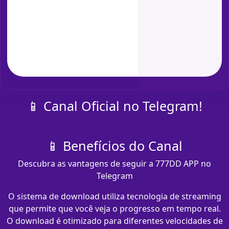
📱 Canal Oficial no Telegram!
📱 Benefícios do Canal
Descubra as vantagens de seguir a 777DD APP no
Telegram
O sistema de download utiliza tecnologia de streaming
que permite que você veja o progresso em tempo real.
O download é otimizado para diferentes velocidades de