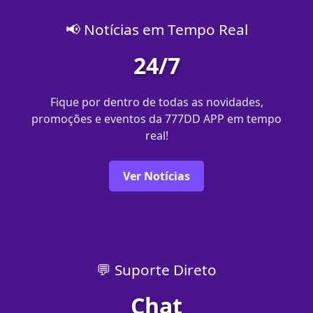
📢 Notícias em Tempo Real
24/7
Fique por dentro de todas as novidades,
promoções e eventos da 777DD APP em tempo
real!
Ver Notícias
💬 Suporte Direto
Chat