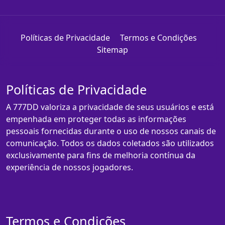
Políticas de Privacidade
Termos e Condições
Sitemap
Políticas de Privacidade
A 777DD valoriza a privacidade de seus usuários e está
empenhada em proteger todas as informações
pessoais fornecidas durante o uso de nossos canais de
comunicação. Todos os dados coletados são utilizados
exclusivamente para fins de melhoria contínua da
experiência de nossos jogadores.
Termos e Condições