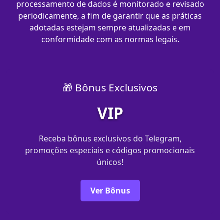
processamento de dados é monitorado e revisado
periodicamente, a fim de garantir que as práticas
adotadas estejam sempre atualizadas e em
conformidade com as normas legais.
🎁 Bônus Exclusivos
VIP
Receba bônus exclusivos do Telegram,
promoções especiais e códigos promocionais
únicos!
Ver Bônus