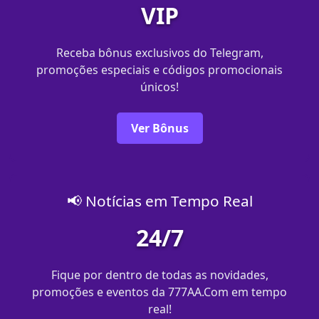
VIP
Receba bônus exclusivos do Telegram,
promoções especiais e códigos promocionais
únicos!
Ver Bônus
📢 Notícias em Tempo Real
24/7
Fique por dentro de todas as novidades,
promoções e eventos da 777AA.Com em tempo
real!