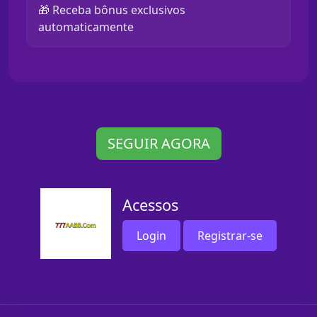
🎁 Receba bônus exclusivos
automaticamente
SEGUIR AGORA
Acessos
Login
Registrar-se