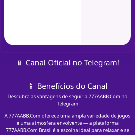
📱 Canal Oficial no Telegram!
📱 Benefícios do Canal
Descubra as vantagens de seguir a 777AABB.Com no
Telegram
A 777AABB.Com oferece uma ampla variedade de jogos
e uma atmosfera envolvente — a plataforma
777AABB.Com Brasil é a escolha ideal para relaxar e se