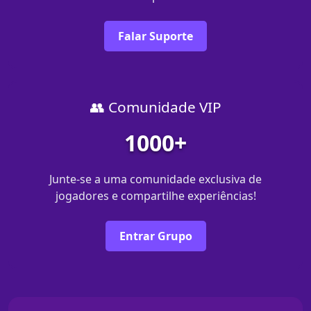
Falar Suporte
👥 Comunidade VIP
1000+
Junte-se a uma comunidade exclusiva de
jogadores e compartilhe experiências!
Entrar Grupo