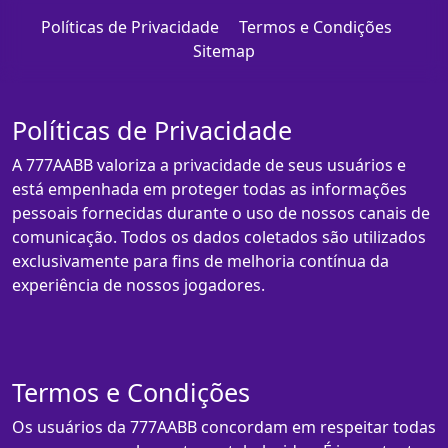
Políticas de Privacidade
Termos e Condições
Sitemap
Políticas de Privacidade
A 777AABB valoriza a privacidade de seus usuários e
está empenhada em proteger todas as informações
pessoais fornecidas durante o uso de nossos canais de
comunicação. Todos os dados coletados são utilizados
exclusivamente para fins de melhoria contínua da
experiência de nossos jogadores.
Termos e Condições
Os usuários da 777AABB concordam em respeitar todas