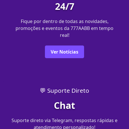
24/7
Fique por dentro de todas as novidades,
promoções e eventos da 777AABB em tempo
real!
Ver Notícias
💬 Suporte Direto
Chat
Suporte direto via Telegram, respostas rápidas e
atendimento personalizado!