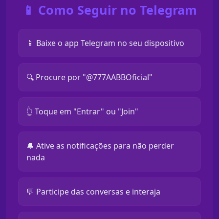
📱 Como Seguir no Telegram
📱 Baixe o app Telegram no seu dispositivo
🔍 Procure por "@777AABBOficial"
👆 Toque em "Entrar" ou "Join"
🔔 Ative as notificações para não perder
nada
💬 Participe das conversas e interaja