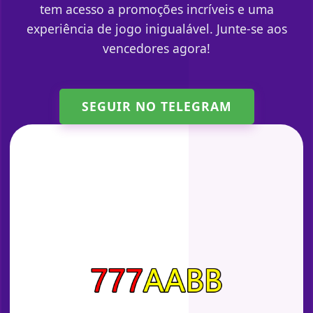
tem acesso a promoções incríveis e uma
experiência de jogo inigualável. Junte-se aos
vencedores agora!
SEGUIR NO TELEGRAM