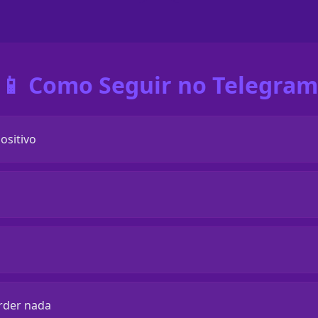
📱 Como Seguir no Telegram
ositivo
erder nada