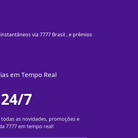
stantâneos via 7777 Brasil , e prêmios
cias em Tempo Real
24/7
e todas as novidades, promoções e
da 7777 em tempo real!