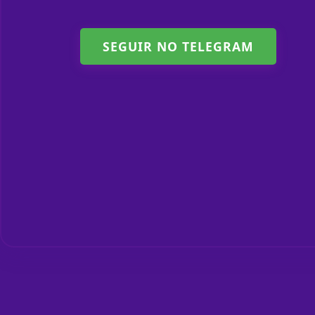
SEGUIR NO TELEGRAM