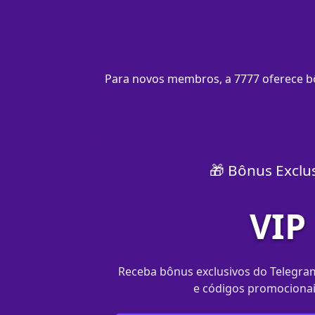
Para novos membros, a 7777 oferece bô
🎁 Bônus Exclu
VIP
Receba bônus exclusivos do Telegra
e códigos promocionai