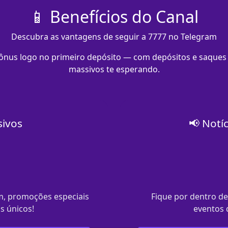
📱 Benefícios do Canal
Descubra as vantagens de seguir a 7777 no Telegram
nus logo no primeiro depósito — com depósitos e saques in
massivos te esperando.
sivos
📢 Notí
m, promoções especiais
Fique por dentro d
s únicos!
eventos 