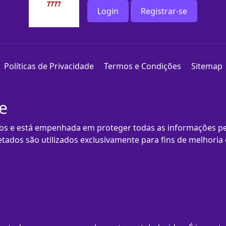
Login
Registrar-se
Políticas de Privacidade
Termos e Condições
Sitemap
de
rios e está empenhada em proteger todas as informações p
tados são utilizados exclusivamente para fins de melhoria