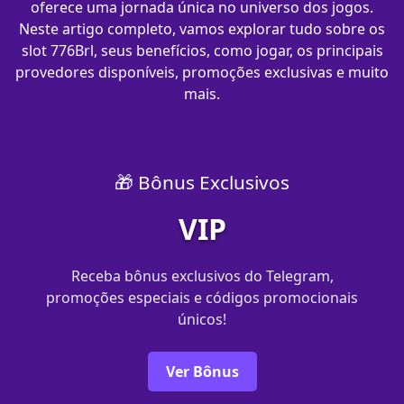
oferece uma jornada única no universo dos jogos.
Neste artigo completo, vamos explorar tudo sobre os
slot 776Brl, seus benefícios, como jogar, os principais
provedores disponíveis, promoções exclusivas e muito
mais.
🎁 Bônus Exclusivos
VIP
Receba bônus exclusivos do Telegram,
promoções especiais e códigos promocionais
únicos!
Ver Bônus