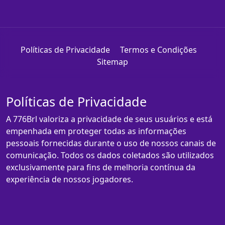
Políticas de Privacidade
Termos e Condições
Sitemap
Políticas de Privacidade
A 776Brl valoriza a privacidade de seus usuários e está
empenhada em proteger todas as informações
pessoais fornecidas durante o uso de nossos canais de
comunicação. Todos os dados coletados são utilizados
exclusivamente para fins de melhoria contínua da
experiência de nossos jogadores.