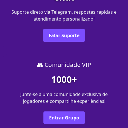
Suporte direto via Telegram, respostas rápidas e
atendimento personalizado!
Falar Suporte
👥 Comunidade VIP
1000+
Junte-se a uma comunidade exclusiva de
jogadores e compartilhe experiências!
Entrar Grupo