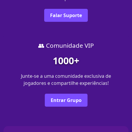
Falar Suporte
👥 Comunidade VIP
1000+
Junte-se a uma comunidade exclusiva de
jogadores e compartilhe experiências!
Entrar Grupo