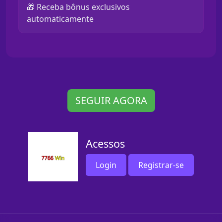
🎁 Receba bônus exclusivos
automaticamente
SEGUIR AGORA
Acessos
Login
Registrar-se