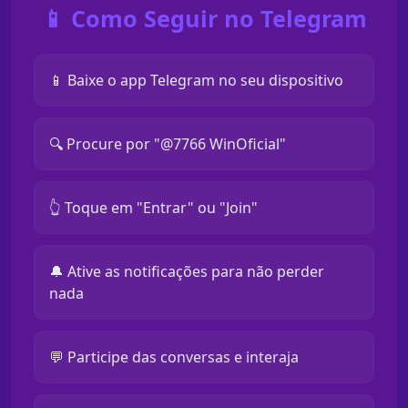
📱 Como Seguir no Telegram
📱 Baixe o app Telegram no seu dispositivo
🔍 Procure por "@7766 WinOficial"
👆 Toque em "Entrar" ou "Join"
🔔 Ative as notificações para não perder
nada
💬 Participe das conversas e interaja