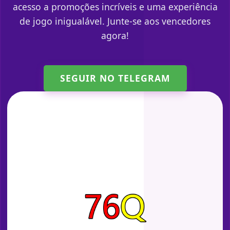
acesso a promoções incríveis e uma experiência
de jogo inigualável. Junte-se aos vencedores
agora!
SEGUIR NO TELEGRAM