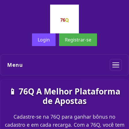
Login
Registrar-se
Menu
📱 76Q A Melhor Plataforma
de Apostas
Cadastre-se na 76Q para ganhar bônus no
cadastro e em cada recarga. Com a 76Q, você tem