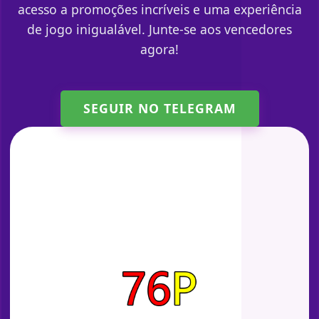
acesso a promoções incríveis e uma experiência
de jogo inigualável. Junte-se aos vencedores
agora!
SEGUIR NO TELEGRAM