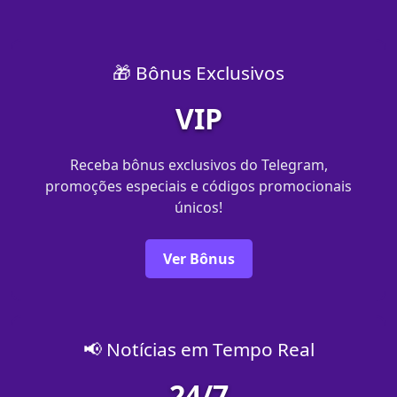
🎁 Bônus Exclusivos
VIP
Receba bônus exclusivos do Telegram,
promoções especiais e códigos promocionais
únicos!
Ver Bônus
📢 Notícias em Tempo Real
24/7