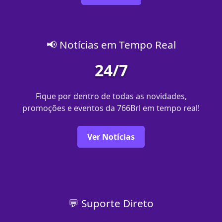
📢 Notícias em Tempo Real
24/7
Fique por dentro de todas as novidades,
promoções e eventos da 766Brl em tempo real!
Ver Notícias
💬 Suporte Direto