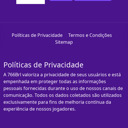
Políticas de Privacidade
Termos e Condições
Sitemap
Políticas de Privacidade
A 766Brl valoriza a privacidade de seus usuários e está
empenhada em proteger todas as informações
pessoais fornecidas durante o uso de nossos canais de
comunicação. Todos os dados coletados são utilizados
exclusivamente para fins de melhoria contínua da
experiência de nossos jogadores.