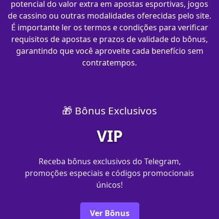
potencial do valor extra em apostas esportivas, jogos
de cassino ou outras modalidades oferecidas pelo site.
É importante ler os termos e condições para verificar
requisitos de apostas e prazos de validade do bônus,
garantindo que você aproveite cada benefício sem
contratempos.
🎁 Bônus Exclusivos
VIP
Receba bônus exclusivos do Telegram,
promoções especiais e códigos promocionais
únicos!
Ver Bônus