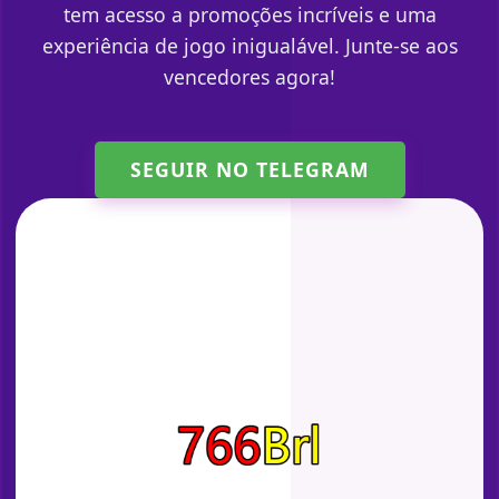
tem acesso a promoções incríveis e uma
experiência de jogo inigualável. Junte-se aos
vencedores agora!
SEGUIR NO TELEGRAM