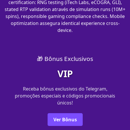
certification: RNG testing (iTech Labs, eCOGRA, GLI),
stated RTP validation através de simulation runs (10M+
spins), responsible gaming compliance checks. Mobile
optimization assegura identical experience cross-
device.
🎁 Bônus Exclusivos
VIP
Receba bônus exclusivos do Telegram,
promoções especiais e códigos promocionais
únicos!
Ver Bônus