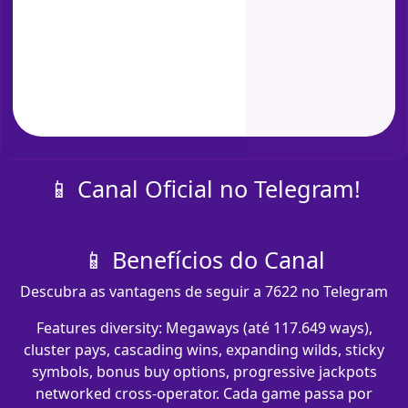
📱 Canal Oficial no Telegram!
📱 Benefícios do Canal
Descubra as vantagens de seguir a 7622 no Telegram
Features diversity: Megaways (até 117.649 ways),
cluster pays, cascading wins, expanding wilds, sticky
symbols, bonus buy options, progressive jackpots
networked cross-operator. Cada game passa por