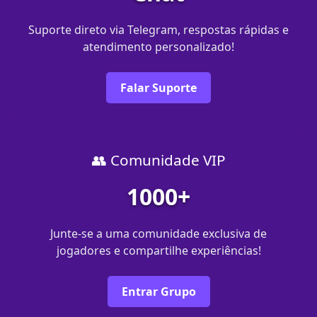
Suporte direto via Telegram, respostas rápidas e
atendimento personalizado!
Falar Suporte
👥 Comunidade VIP
1000+
Junte-se a uma comunidade exclusiva de
jogadores e compartilhe experiências!
Entrar Grupo