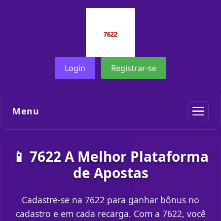
Login
Registrar-se
Menu
📱 7622 A Melhor Plataforma
de Apostas
Cadastre-se na 7622 para ganhar bônus no
cadastro e em cada recarga. Com a 7622, você