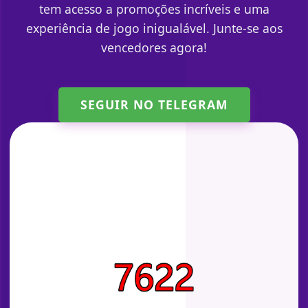
tem acesso a promoções incríveis e uma
experiência de jogo inigualável. Junte-se aos
vencedores agora!
SEGUIR NO TELEGRAM