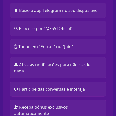
📱 Baixe o app Telegram no seu dispositivo
🔍 Procure por "@755TOficial"
👆 Toque em "Entrar" ou "Join"
🔔 Ative as notificações para não perder
nada
💬 Participe das conversas e interaja
🎁 Receba bônus exclusivos
automaticamente