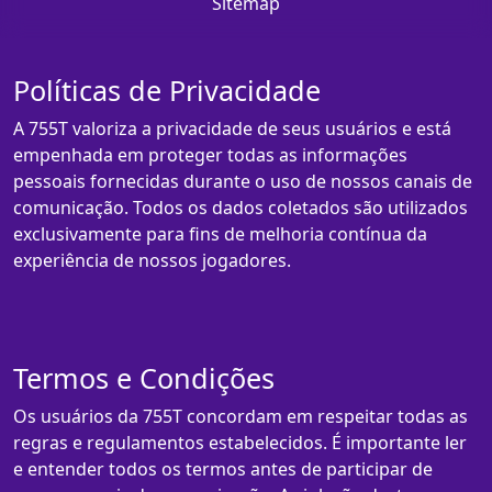
Sitemap
Políticas de Privacidade
A 755T valoriza a privacidade de seus usuários e está
empenhada em proteger todas as informações
pessoais fornecidas durante o uso de nossos canais de
comunicação. Todos os dados coletados são utilizados
exclusivamente para fins de melhoria contínua da
experiência de nossos jogadores.
Termos e Condições
Os usuários da 755T concordam em respeitar todas as
regras e regulamentos estabelecidos. É importante ler
e entender todos os termos antes de participar de