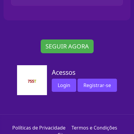
SEGUIR AGORA
Acessos
Login
Registrar-se
Políticas de Privacidade
Termos e Condições