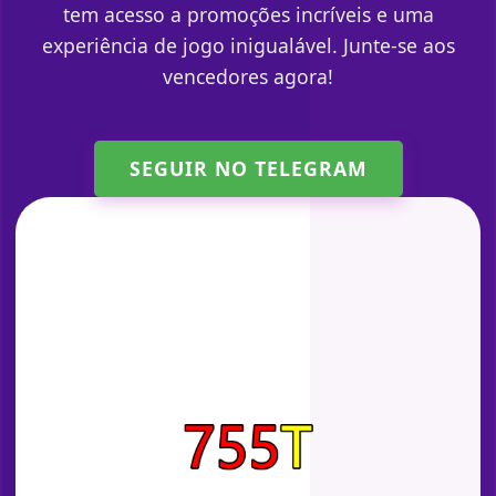
tem acesso a promoções incríveis e uma
experiência de jogo inigualável. Junte-se aos
vencedores agora!
SEGUIR NO TELEGRAM