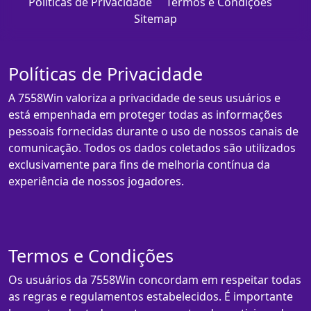
Políticas de Privacidade
Termos e Condições
Sitemap
Políticas de Privacidade
A 7558Win valoriza a privacidade de seus usuários e
está empenhada em proteger todas as informações
pessoais fornecidas durante o uso de nossos canais de
comunicação. Todos os dados coletados são utilizados
exclusivamente para fins de melhoria contínua da
experiência de nossos jogadores.
Termos e Condições
Os usuários da 7558Win concordam em respeitar todas
as regras e regulamentos estabelecidos. É importante