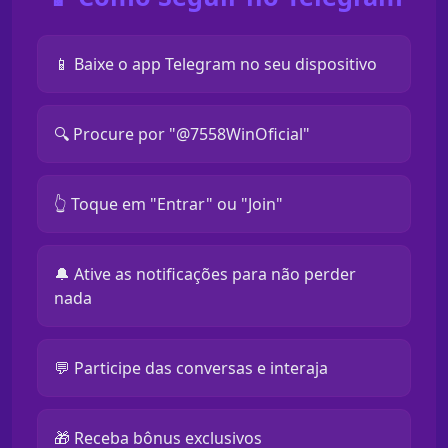
📱 Baixe o app Telegram no seu dispositivo
🔍 Procure por "@7558WinOficial"
👆 Toque em "Entrar" ou "Join"
🔔 Ative as notificações para não perder
nada
💬 Participe das conversas e interaja
🎁 Receba bônus exclusivos