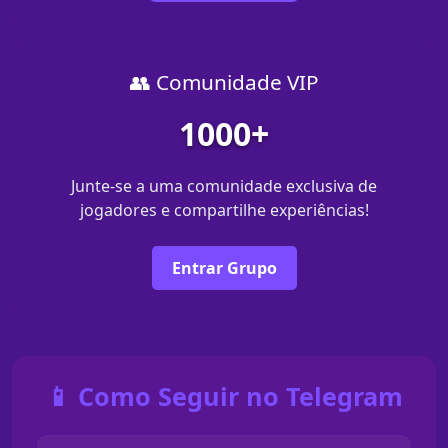
👥 Comunidade VIP
1000+
Junte-se a uma comunidade exclusiva de
jogadores e compartilhe experiências!
Entrar Grupo
📱 Como Seguir no Telegram