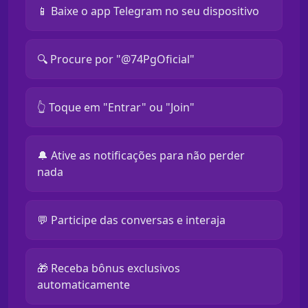
📱 Baixe o app Telegram no seu dispositivo
🔍 Procure por "@74PgOficial"
👆 Toque em "Entrar" ou "Join"
🔔 Ative as notificações para não perder
nada
💬 Participe das conversas e interaja
🎁 Receba bônus exclusivos
automaticamente