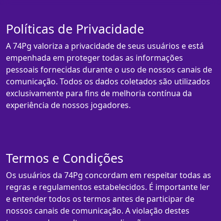
Políticas de Privacidade
A 74Pg valoriza a privacidade de seus usuários e está
empenhada em proteger todas as informações
pessoais fornecidas durante o uso de nossos canais de
comunicação. Todos os dados coletados são utilizados
exclusivamente para fins de melhoria contínua da
experiência de nossos jogadores.
Termos e Condições
Os usuários da 74Pg concordam em respeitar todas as
regras e regulamentos estabelecidos. É importante ler
e entender todos os termos antes de participar de
nossos canais de comunicação. A violação destes