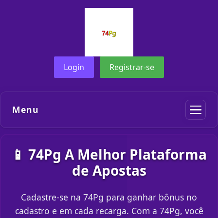
Login
Registrar-se
Menu
📱 74Pg A Melhor Plataforma
de Apostas
Cadastre-se na 74Pg para ganhar bônus no
cadastro e em cada recarga. Com a 74Pg, você