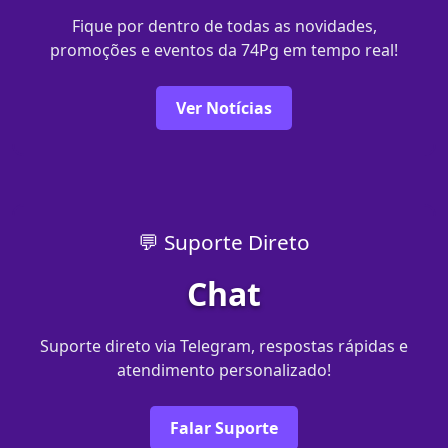
Fique por dentro de todas as novidades,
promoções e eventos da 74Pg em tempo real!
Ver Notícias
💬 Suporte Direto
Chat
Suporte direto via Telegram, respostas rápidas e
atendimento personalizado!
Falar Suporte