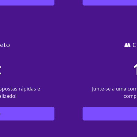
reto
👥 
t
espostas rápidas e
Junte-se a uma com
lizado!
compa
e