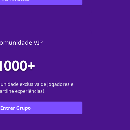
Comunidade VIP
1000+
unidade exclusiva de jogadores e
rtilhe experiências!
Entrar Grupo