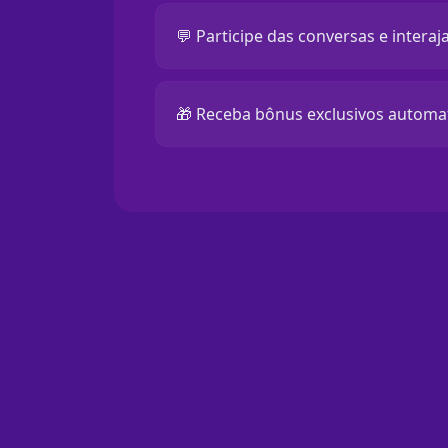
💬 Participe das conversas e interaj
🎁 Receba bônus exclusivos autom