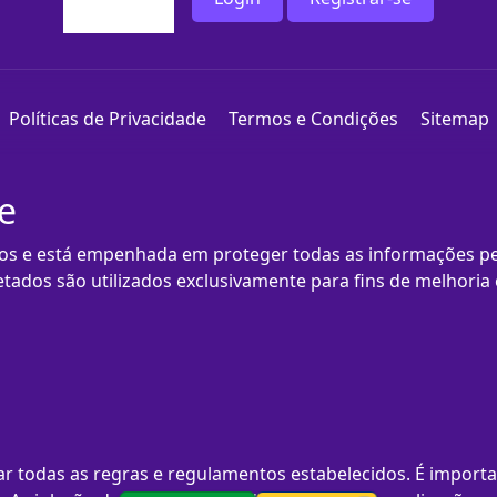
Políticas de Privacidade
Termos e Condições
Sitemap
de
rios e está empenhada em proteger todas as informações p
tados são utilizados exclusivamente para fins de melhoria
 todas as regras e regulamentos estabelecidos. É importa