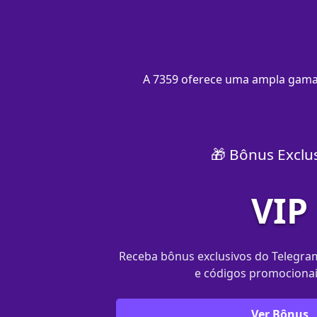
A 7359 oferece uma ampla gama d
🎁 Bônus Exclu
VIP
Receba bônus exclusivos do Telegra
e códigos promocionai
Ver Bônus