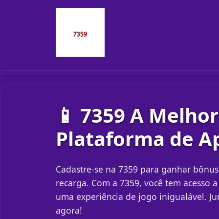
📱 7359 A Melhor
Plataforma de A
Cadastre-se na 7359 para ganhar bônus
recarga. Com a 7359, você tem acesso a
uma experiência de jogo inigualável. J
agora!