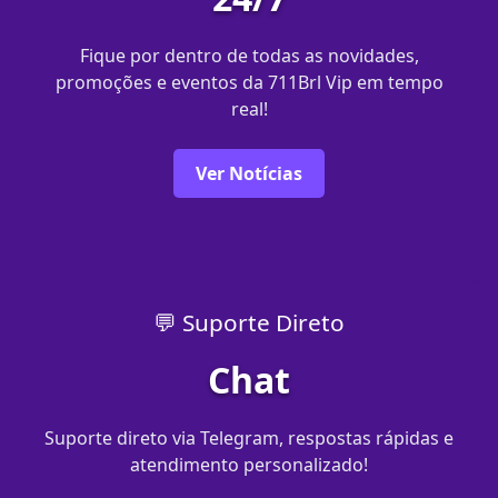
Fique por dentro de todas as novidades,
promoções e eventos da 711Brl Vip em tempo
real!
Ver Notícias
💬 Suporte Direto
Chat
Suporte direto via Telegram, respostas rápidas e
atendimento personalizado!