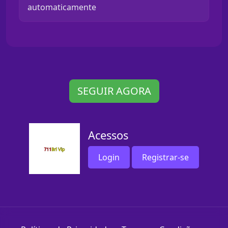
automaticamente
SEGUIR AGORA
Acessos
Login
Registrar-se