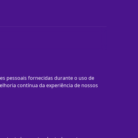
es pessoais fornecidas durante o uso de
elhoria contínua da experiência de nossos