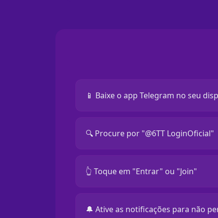
📱 Baixe o app Telegram no seu disp
🔍 Procure por "@6TT LoginOficial"
👆 Toque em "Entrar" ou "Join"
🔔 Ative as notificações para não p