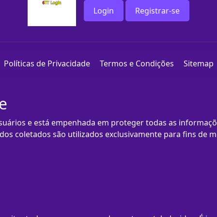
Login
Registrar-se
Políticas de Privacidade
Termos e Condições
Sitemap
de
 usuários e está empenhada em proteger todas as informaçõ
os coletados são utilizados exclusivamente para fins de m