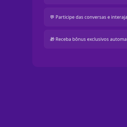
💬 Participe das conversas e interaj
🎁 Receba bônus exclusivos autom