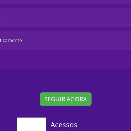
a
aticamente
SEGUIR AGORA
Acessos