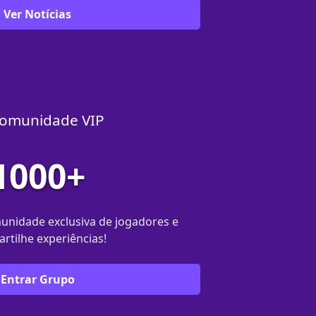
Ver Notícias
Comunidade VIP
1000+
unidade exclusiva de jogadores e
rtilhe experiências!
Entrar Grupo