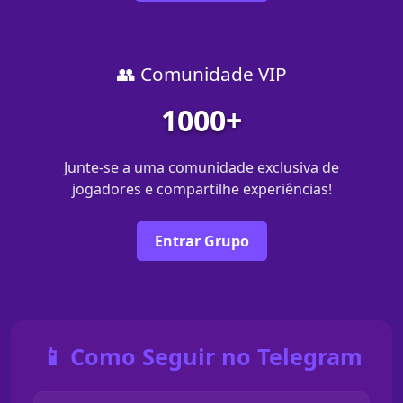
👥 Comunidade VIP
1000+
Junte-se a uma comunidade exclusiva de
jogadores e compartilhe experiências!
Entrar Grupo
📱 Como Seguir no Telegram