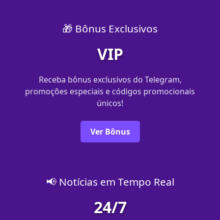
🎁 Bônus Exclusivos
VIP
Receba bônus exclusivos do Telegram,
promoções especiais e códigos promocionais
únicos!
Ver Bônus
📢 Notícias em Tempo Real
24/7