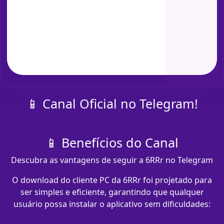
📱 Canal Oficial no Telegram!
📱 Benefícios do Canal
Descubra as vantagens de seguir a 6RRr no Telegram
O download do cliente PC da 6RRr foi projetado para
ser simples e eficiente, garantindo que qualquer
usuário possa instalar o aplicativo sem dificuldades: