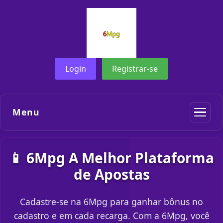
Login
Registrar-se
Menu
📱 6Mpg A Melhor Plataforma
de Apostas
Cadastre-se na 6Mpg para ganhar bônus no
cadastro e em cada recarga. Com a 6Mpg, você