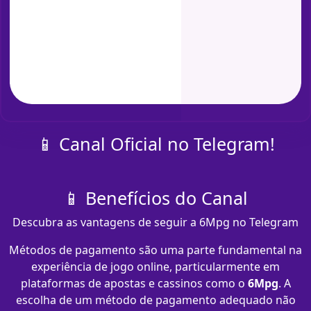
📱 Canal Oficial no Telegram!
📱 Benefícios do Canal
Descubra as vantagens de seguir a 6Mpg no Telegram
Métodos de pagamento são uma parte fundamental na
experiência de jogo online, particularmente em
plataformas de apostas e cassinos como o
6Mpg
. A
escolha de um método de pagamento adequado não