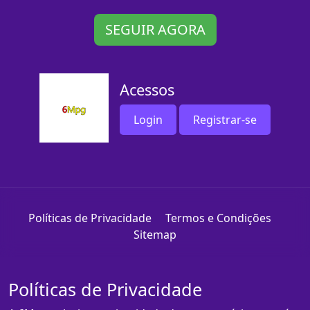
SEGUIR AGORA
Acessos
Login
Registrar-se
Políticas de Privacidade
Termos e Condições
Sitemap
Políticas de Privacidade