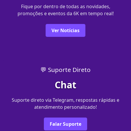
Fique por dentro de todas as novidades,
promoções e eventos da 6K em tempo real!
Ver Notícias
💬 Suporte Direto
Chat
Suporte direto via Telegram, respostas rápidas e
atendimento personalizado!
Falar Suporte