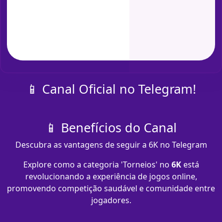
📱 Canal Oficial no Telegram!
📱 Benefícios do Canal
Descubra as vantagens de seguir a 6K no Telegram
Explore como a categoria 'Torneios' no
6K
está
revolucionando a experiência de jogos online,
promovendo competição saudável e comunidade entre
jogadores.