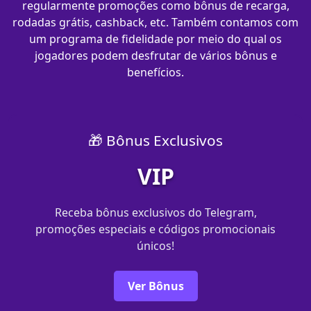
regularmente promoções como bônus de recarga,
rodadas grátis, cashback, etc. Também contamos com
um programa de fidelidade por meio do qual os
jogadores podem desfrutar de vários bônus e
benefícios.
🎁 Bônus Exclusivos
VIP
Receba bônus exclusivos do Telegram,
promoções especiais e códigos promocionais
únicos!
Ver Bônus