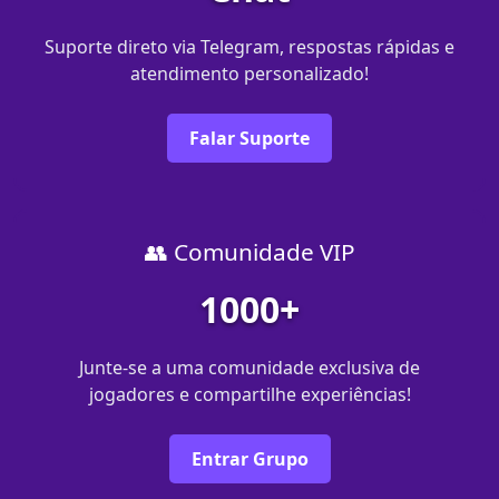
Suporte direto via Telegram, respostas rápidas e
atendimento personalizado!
Falar Suporte
👥 Comunidade VIP
1000+
Junte-se a uma comunidade exclusiva de
jogadores e compartilhe experiências!
Entrar Grupo