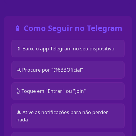
📱 Como Seguir no Telegram
📱 Baixe o app Telegram no seu dispositivo
🔍 Procure por "@6BBOficial"
👆 Toque em "Entrar" ou "Join"
🔔 Ative as notificações para não perder
nada