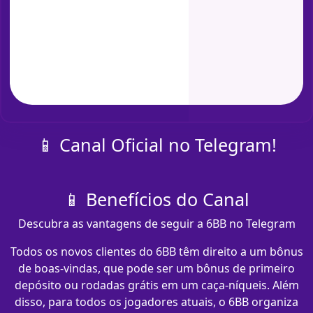
📱 Canal Oficial no Telegram!
📱 Benefícios do Canal
Descubra as vantagens de seguir a 6BB no Telegram
Todos os novos clientes do 6BB têm direito a um bônus
de boas-vindas, que pode ser um bônus de primeiro
depósito ou rodadas grátis em um caça-níqueis. Além
disso, para todos os jogadores atuais, o 6BB organiza