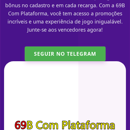
bônus no cadastro e em cada recarga. Com a 69B
Com Plataforma, você tem acesso a promoções
incríveis e uma experiência de jogo inigualável.
Junte-se aos vencedores agora!
SEGUIR NO TELEGRAM