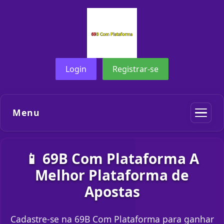
Login
Registrar-se
Menu
📱 69B Com Plataforma A
Melhor Plataforma de
Apostas
Cadastre-se na 69B Com Plataforma para ganhar