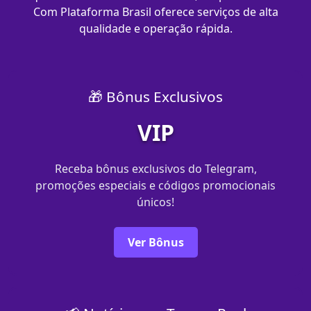
Com Plataforma Brasil oferece serviços de alta
qualidade e operação rápida.
🎁 Bônus Exclusivos
VIP
Receba bônus exclusivos do Telegram,
promoções especiais e códigos promocionais
únicos!
Ver Bônus