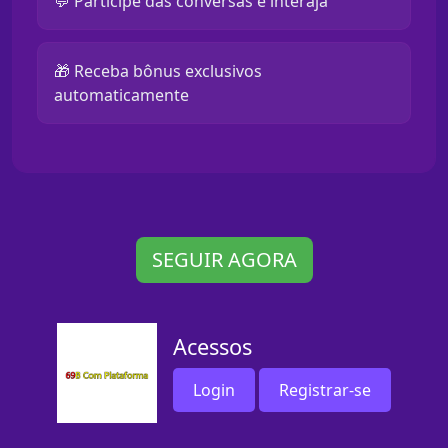
💬 Participe das conversas e interaja
🎁 Receba bônus exclusivos
automaticamente
SEGUIR AGORA
Acessos
Login
Registrar-se