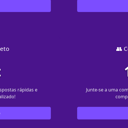
reto
👥 
t
espostas rápidas e
Junte-se a uma com
lizado!
compa
e