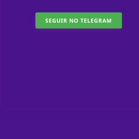
SEGUIR NO TELEGRAM