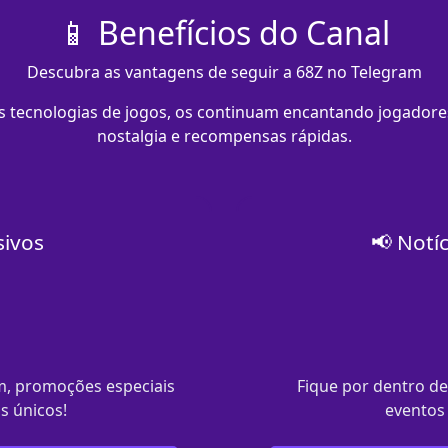
📱 Benefícios do Canal
Descubra as vantagens de seguir a 68Z no Telegram
 tecnologias de jogos, os continuam encantando jogadores
nostalgia e recompensas rápidas.
sivos
📢 Notí
m, promoções especiais
Fique por dentro d
s únicos!
eventos