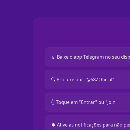
📱 Baixe o app Telegram no seu disp
🔍 Procure por "@68ZOficial"
👆 Toque em "Entrar" ou "Join"
🔔 Ative as notificações para não p