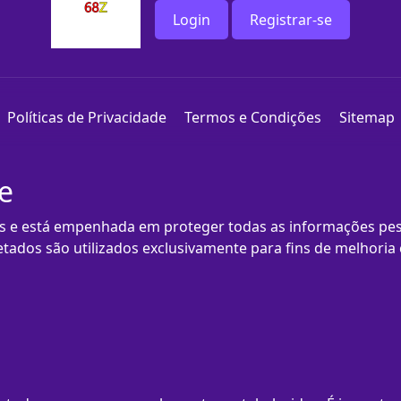
Login
Registrar-se
Políticas de Privacidade
Termos e Condições
Sitemap
de
ios e está empenhada em proteger todas as informações pe
tados são utilizados exclusivamente para fins de melhoria