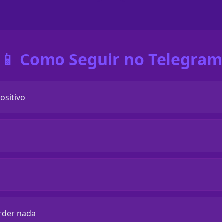
📱 Como Seguir no Telegram
ositivo
erder nada