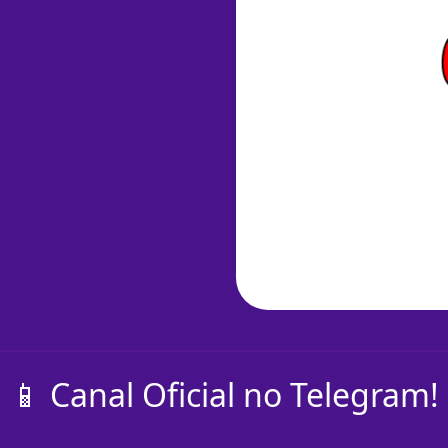
📱 Canal Oficial no Telegram!