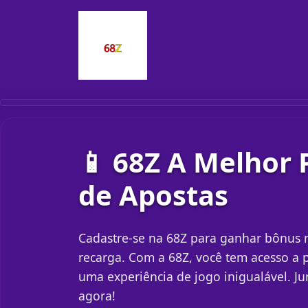
📱 68Z A Melhor
de Apostas
Cadastre-se na 68Z para ganhar bônus 
recarga. Com a 68Z, você tem acesso a 
uma experiência de jogo inigualável. J
agora!